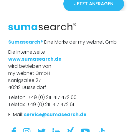
JETZT ANFRAGEN
o
n
n
u
m
m
e
r
Sumasearch®
Eine Marke der my webnet GmbH
Die Internetseite
www.sumasearch.de
wird betrieben von
my webnet GmbH
Königsallee 27
40212 Düsseldorf
Telefon:
+49 (0) 211-417 472 60
Telefax: +49 (0) 211-417 472 61
E-Mail:
service@sumasearch.de