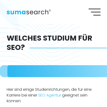
S
S
SEO AGENTUR
G
SEA AGENTUR
W
Agenturleistungen
Lexikon
Wiki
Referenzen
GEO AGENTUR
Über uns
Karriere
Kontakt
WEBDESIGN AGENTUR
WELCHES STUDIUM FÜR
SEO?
Hier sind einige Studienrichtungen, die für eine
Karriere bei einer
SEO Agentur
geeignet sein
können: