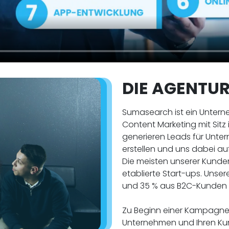
DIE AGENTUR
Sumasearch ist ein Unter
Content Marketing mit Sitz 
generieren Leads für Unter
erstellen und uns dabei au
Die meisten unserer Kunde
etablierte Start-ups. Unse
und 35 % aus B2C-Kunden
Zu Beginn einer Kampagne 
Unternehmen und Ihren Ku