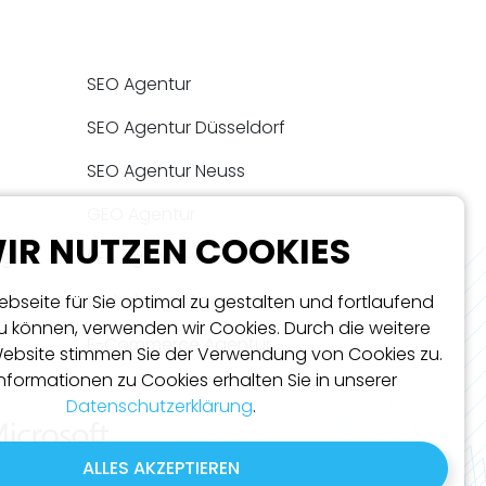
SEO Agentur
SEO Agentur Düsseldorf
SEO Agentur Neuss
GEO Agentur
IR NUTZEN COOKIES
ng
SEA Agentur
en
Webdesign Agentur
bseite für Sie optimal zu gestalten und fortlaufend
u können, verwenden wir Cookies. Durch die weitere
E-Commerce Agentur
ebsite stimmen Sie der Verwendung von Cookies zu.
Informationen zu Cookies erhalten Sie in unserer
Datenschutzerklärung
.
ALLES AKZEPTIEREN