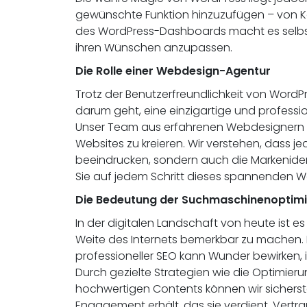
gewünschte Funktion hinzuzufügen – von Ko
des WordPress-Dashboards macht es selbst f
ihren Wünschen anzupassen.
Die Rolle einer Webdesign-Agentur
Trotz der Benutzerfreundlichkeit von WordP
darum geht, eine einzigartige und profess
Unser Team aus erfahrenen Webdesignern u
Websites zu kreieren. Wir verstehen, dass je
beeindrucken, sondern auch die Markenident
Sie auf jedem Schritt dieses spannenden W
Die Bedeutung der Suchmaschinenoptim
In der digitalen Landschaft von heute ist e
Weite des Internets bemerkbar zu machen.
professioneller SEO kann Wunder bewirken, i
Durch gezielte Strategien wie die Optimier
hochwertigen Contents können wir sicherst
Engagement erhält, das sie verdient. Vertra