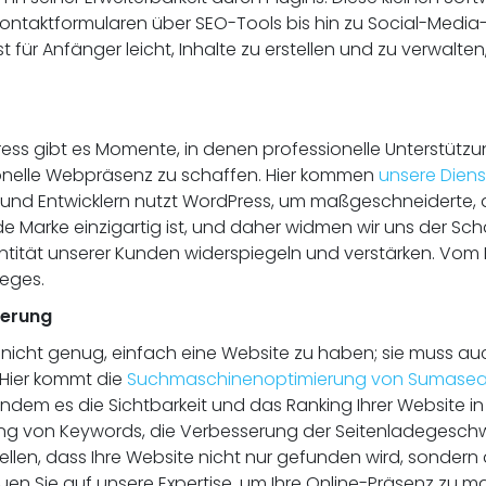
ntaktformularen über SEO-Tools bis hin zu Social-Media-I
ür Anfänger leicht, Inhalte zu erstellen und zu verwalten
ress gibt es Momente, in denen professionelle Unterstützu
ionelle Webpräsenz zu schaffen. Hier kommen
unsere Diens
nd Entwicklern nutzt WordPress, um maßgeschneiderte, 
de Marke einzigartig ist, und daher widmen wir uns der Scha
ität unserer Kunden widerspiegeln und verstärken. Vom Ko
eges.
ierung
s nicht genug, einfach eine Website zu haben; sie muss auc
 Hier kommt die
Suchmaschinenoptimierung von Sumasea
ndem es die Sichtbarkeit und das Ranking Ihrer Website in
ung von Keywords, die Verbesserung der Seitenladegeschwin
ellen, dass Ihre Website nicht nur gefunden wird, sonder
uen Sie auf unsere Expertise, um Ihre Online-Präsenz zu m