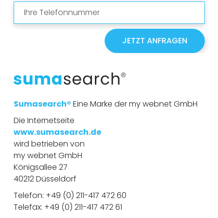
T
i
e
l
l
e
f
JETZT ANFRAGEN
o
n
n
u
m
m
e
r
Sumasearch®
Eine Marke der my webnet GmbH
Die Internetseite
www.sumasearch.de
wird betrieben von
my webnet GmbH
Königsallee 27
40212 Düsseldorf
Telefon:
+49 (0) 211-417 472 60
Telefax: +49 (0) 211-417 472 61