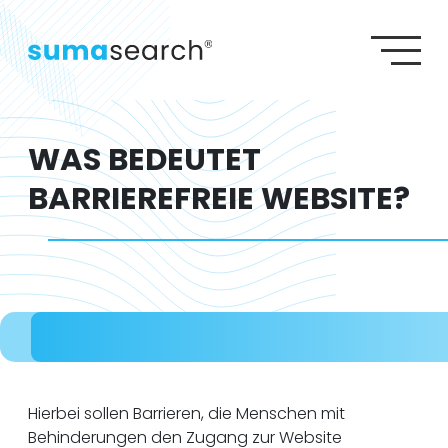
S
S
SEO AGENTUR
G
SEA AGENTUR
W
Agenturleistungen
Lexikon
Wiki
Referenzen
GEO AGENTUR
Über uns
Karriere
Kontakt
WEBDESIGN AGENTUR
WAS BEDEUTET
BARRIEREFREIE WEBSITE?
Hierbei sollen Barrieren, die Menschen mit
Behinderungen den Zugang zur Website