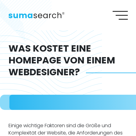
S
S
SEO AGENTUR
G
SEA AGENTUR
W
Agenturleistungen
Lexikon
Wiki
GEO AGENTUR
Referenzen
Über uns
Karriere
Kontakt
WEBDESIGN AGENTUR
WAS KOSTET EINE
HOMEPAGE VON EINEM
WEBDESIGNER?
Einige wichtige Faktoren sind die Größe und
Komplexität der Website, die Anforderungen des