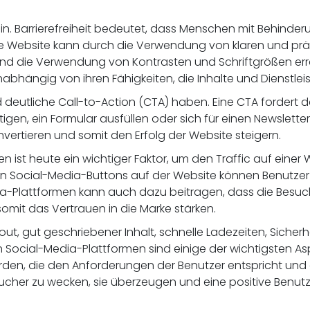
sein. Barrierefreiheit bedeutet, dass Menschen mit Behin
eie Website kann durch die Verwendung von klaren und prä
r und die Verwendung von Kontrasten und Schriftgrößen erre
nabhängig von ihren Fähigkeiten, die Inhalte und Dienstle
d deutliche Call-to-Action (CTA) haben. Eine CTA fordert 
tigen, ein Formular ausfüllen oder sich für einen Newslett
vertieren und somit den Erfolg der Website steigern.
n ist heute ein wichtiger Faktor, um den Traffic auf einer
n Social-Media-Buttons auf der Website können Benutzer s
dia-Plattformen kann auch dazu beitragen, dass die Besuc
mit das Vertrauen in die Marke stärken.
, gut geschriebener Inhalt, schnelle Ladezeiten, Sicherhei
 Social-Media-Plattformen sind einige der wichtigsten Asp
en, die den Anforderungen der Benutzer entspricht und erf
ucher zu wecken, sie überzeugen und eine positive Benutz