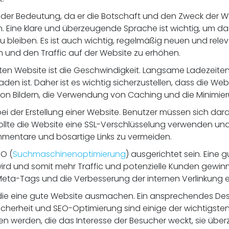
nder Bedeutung, da er die Botschaft und den Zweck der Webs
n. Eine klare und überzeugende Sprache ist wichtig, um da
bleiben. Es ist auch wichtig, regelmäßig neuen und releva
 und den Traffic auf der Website zu erhöhen.
ten Website ist die Geschwindigkeit. Langsame Ladezeite
den ist. Daher ist es wichtig sicherzustellen, dass die Web
on Bildern, die Verwendung von Caching und die Minimieru
r bei der Erstellung einer Website. Benutzer müssen sich da
sollte die Website eine SSL-Verschlüsselung verwenden u
mmentare und bösartige Links zu vermeiden.
EO (
Suchmaschinenoptimierung
) ausgerichtet sein. Eine 
ird und somit mehr Traffic und potenzielle Kunden gewin
Meta-Tags und die Verbesserung der internen Verlinkung e
ie eine gute Website ausmachen. Ein ansprechendes Desig
Sicherheit und SEO-Optimierung sind einige der wichtigsten 
n werden, die das Interesse der Besucher weckt, sie über