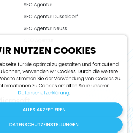
SEO Agentur
SEO Agentur Düsseldorf
SEO Agentur Neuss
GEO Agentur
IR NUTZEN COOKIES
ng
SEA Agentur
en
Webdesign Agentur
bseite für Sie optimal zu gestalten und fortlaufend
u können, verwenden wir Cookies. Durch die weitere
E-Commerce Agentur
ebsite stimmen Sie der Verwendung von Cookies zu.
Informationen zu Cookies erhalten Sie in unserer
Datenschutzerklärung
.
ALLES AKZEPTIEREN
DATENSCHUTZEINSTELLUNGEN