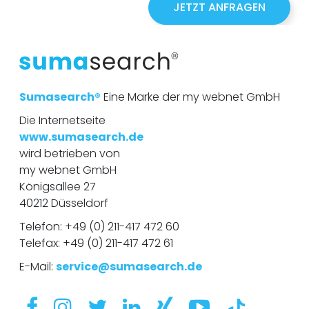
JETZT ANFRAGEN
o
n
n
u
m
m
e
r
Sumasearch®
Eine Marke der my webnet GmbH
Die Internetseite
www.sumasearch.de
wird betrieben von
my webnet GmbH
Königsallee 27
40212 Düsseldorf
Telefon:
+49 (0) 211-417 472 60
Telefax: +49 (0) 211-417 472 61
E-Mail:
service@sumasearch.de