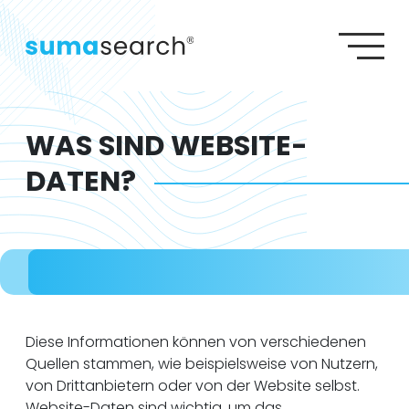
S
S
SEO AGENTUR
G
SEA AGENTUR
W
Agenturleistungen
Lexikon
Wiki
Referenzen
GEO AGENTUR
Karriere
Kontakt
WEBDESIGN AGENTUR
WAS SIND WEBSITE-
DATEN?
Diese Informationen können von verschiedenen
Quellen stammen, wie beispielsweise von Nutzern,
von Drittanbietern oder von der Website selbst.
Website-Daten sind wichtig, um das