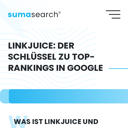
S
S
SEO AGENTUR
G
SEA AGENTUR
W
GEO AGENTUR
Agenturleistungen
Lexikon
Wiki
Referenzen
WEBDESIGN AGENTUR
LINKJUICE: DER
SCHLÜSSEL ZU TOP-
RANKINGS IN GOOGLE
W
WAS IST LINKJUICE UND