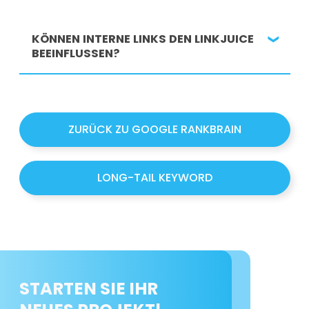
mindern. Es ist wichtig, nur relevante und
qualitativ hochwertige Links zu setzen.
Es ist ratsam, Ihr
Backlink-Profil
regelmäßig
KÖNNEN INTERNE LINKS DEN LINKJUICE
zu überprüfen, mindestens einmal im Monat,
BEEINFLUSSEN?
um schädliche Links zu identifizieren und zu
entfernen.
Ja, eine strategische
interne Verlinkung
hilft,
den
Linkjuice
effektiv innerhalb Ihrer
ZURÜCK ZU GOOGLE RANKBRAIN
Webseite zu verteilen und die
Sichtbarkeit
wichtiger Seiten zu erhöhen.
LONG-TAIL KEYWORD
STARTEN SIE IHR