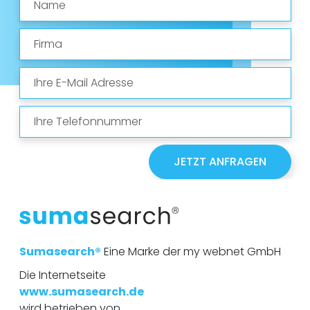
a
m
e
F
i
r
m
E
a
-
M
a
T
i
e
l
l
e
f
JETZT ANFRAGEN
o
n
n
u
m
m
e
r
Sumasearch®
Eine Marke der my webnet GmbH
Die Internetseite
www.sumasearch.de
wird betrieben von