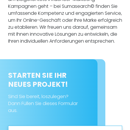
Kampagnen geht – bei Sumasearch© finden Sie
umfassende Kompetenz und engagierten Service,
um Ihr Online-Geschäft oder Ihre Marke erfolgreich
zu etablieren. Wir freuen uns darauf, gemeinsam
mit Ihnen innovative Lösungen zu entwickeln, die
Ihren individuellen Anforderungen entsprechen.
STARTEN SIE IHR
NEUES PROJEKT!
Sind Sie bereit, loszulegen?
Dann Füllen Sie dieses Formular
aus.
N