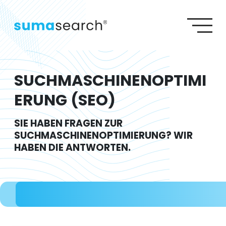
S
S
SEO AGENTUR
G
SEA AGENTUR
W
GEO AGENTUR
Agenturleistungen
Lexikon
Wiki
Referenzen
WEBDESIGN AGENTUR
SUCHMASCHINENOPTIMI
ERUNG (SEO)
SIE HABEN FRAGEN ZUR
SUCHMASCHINENOPTIMIERUNG? WIR
HABEN DIE ANTWORTEN.