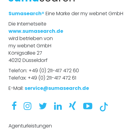
e
r
Sumasearch®
Eine Marke der my webnet GmbH
Die Internetseite
www.sumasearch.de
wird betrieben von
my webnet GmbH
Königsallee 27
40212 Düsseldorf
Telefon:
+49 (0) 211-417 472 60
Telefax: +49 (0) 211-417 472 61
E-Mail:
service@sumasearch.de
Agenturleistungen