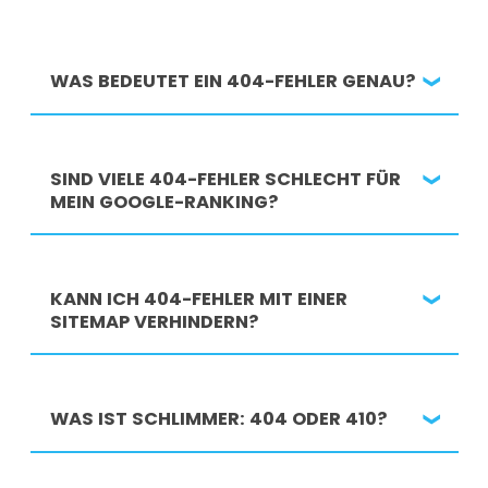
WAS BEDEUTET EIN 404-FEHLER GENAU?
Der Server kann die angeforderte Seite nicht
SIND VIELE 404-FEHLER SCHLECHT FÜR
finden. Sie wurde gelöscht, verschoben oder
MEIN GOOGLE-RANKING?
existierte nie.
Ja – wenn sie sich häufen, stören sie das
KANN ICH 404-FEHLER MIT EINER
Crawling und verschlechtern das
SITEMAP VERHINDERN?
Nutzererlebnis. Einzelne Fehler sind jedoch
unkritisch.
Nein – eine
Sitemap
hilft beim Indexieren,
WAS IST SCHLIMMER: 404 ODER 410?
aber nicht beim Verhindern fehlerhafter Links.
Sie brauchen gezielte Weiterleitungen oder
eine gute Fehlerseite.