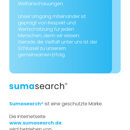
Weltanschauungen.
Unser Umgang miteinander ist
geprägt von Respekt und
Wertschätzung für jeden
Menschen, denn wir wissen:
Gerade die Vielfalt unter uns ist der
Schlüssel zu unserem
gemeinsamen Erfolg.
Sumasearch®
ist eine geschützte Marke.
Die Internetseite
www.sumasearch.de
wird betrieben von