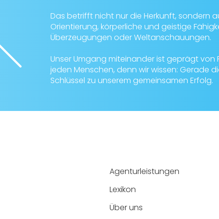
Das betrifft nicht nur die Herkunft, sondern a
Orientierung, körperliche und geistige Fähigk
Überzeugungen oder Weltanschauungen.
Unser Umgang miteinander ist geprägt von 
jeden Menschen, denn wir wissen: Gerade die 
Schlüssel zu unserem gemeinsamen Erfolg.
Agenturleistungen
Lexikon
Über uns