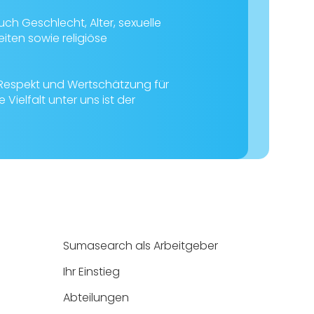
uch Geschlecht, Alter, sexuelle
eiten sowie religiöse
Respekt und Wertschätzung für
Vielfalt unter uns ist der
Sumasearch als Arbeitgeber
Ihr Einstieg
Abteilungen