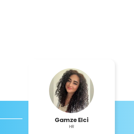
Gamze Elci
HR