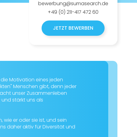
bewerbung@sumasearch.de
+49 (0) 211-417 472 60
JETZT BEWERBEN
d die Motivation eines jeden
fekten" Menschen gibt, denn jeder
lt macht unser Zusammenleben
und stärkt uns als
 wie er oder sie ist, und sein
ns daher aktiv für Diversität und