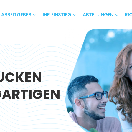
 ARBEITGEBER
IHR EINSTIEG
ABTEILUNGEN
RI
RUCKEN
IGARTIGEN